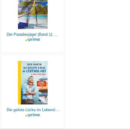
Der Paradiesjäger (Band 1): Für immer ausgestiegen
Die geilste Lücke im Lebenslauf: 6 Jahre Weltreisen | Der erfolgreiche Reisebericht erstmals im Taschenbuch