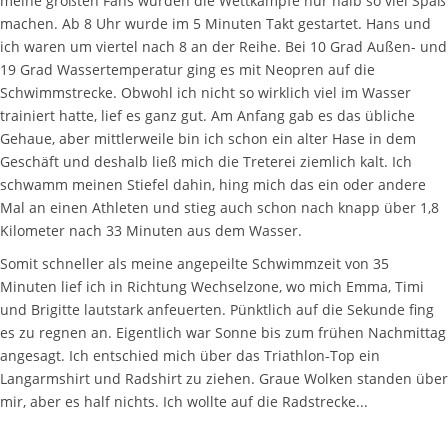
meine größten Fans würden die Wettkämpfe nur halb so viel Spaß
machen. Ab 8 Uhr wurde im 5 Minuten Takt gestartet. Hans und
ich waren um viertel nach 8 an der Reihe. Bei 10 Grad Außen- und
19 Grad Wassertemperatur ging es mit Neopren auf die
Schwimmstrecke. Obwohl ich nicht so wirklich viel im Wasser
trainiert hatte, lief es ganz gut. Am Anfang gab es das übliche
Gehaue, aber mittlerweile bin ich schon ein alter Hase in dem
Geschäft und deshalb ließ mich die Treterei ziemlich kalt. Ich
schwamm meinen Stiefel dahin, hing mich das ein oder andere
Mal an einen Athleten und stieg auch schon nach knapp über 1,8
Kilometer nach 33 Minuten aus dem Wasser.
Somit schneller als meine angepeilte Schwimmzeit von 35
Minuten lief ich in Richtung Wechselzone, wo mich Emma, Timi
und Brigitte lautstark anfeuerten. Pünktlich auf die Sekunde fing
es zu regnen an. Eigentlich war Sonne bis zum frühen Nachmittag
angesagt. Ich entschied mich über das Triathlon-Top ein
Langarmshirt und Radshirt zu ziehen. Graue Wolken standen über
mir, aber es half nichts. Ich wollte auf die Radstrecke...