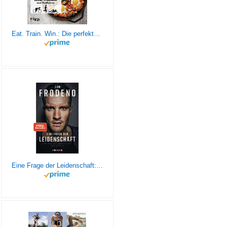
Eat. Train. Win.: Die perfekte Ernährung für Läufer, Triathleten und Radfahrer
Eine Frage der Leidenschaft: Mit Mut und Motivation zum Erfolg