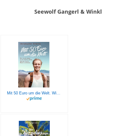
Seewolf Gangerl & Winkl
Mit 50 Euro um die Welt. Wie ich mit wenig in der Tasche loszog und als reicher Mensch zurückkam