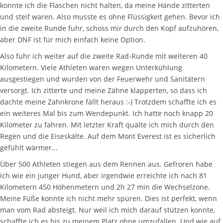
konnte ich die Flaschen nicht halten, da meine Hände zitterten
und steif waren. Also musste es ohne Flüssigkeit gehen. Bevor ich
in die zweite Runde fuhr, schoss mir durch den Kopf aufzuhören,
aber DNF ist für mich einfach keine Option.
Also fuhr ich weiter auf die zweite Rad-Runde mit weiteren 40
Kilometern. Viele Athleten waren wegen Unterkühlung
ausgestiegen und wurden von der Feuerwehr und Sanitätern
versorgt. Ich zitterte und meine Zähne klapperten, so dass ich
dachte meine Zahnkrone fällt heraus :-) Trotzdem schaffte ich es
ein weiteres Mal bis zum Wendepunkt. Ich hatte noch knapp 20
Kilometer zu fahren. Mit letzter Kraft quälte ich mich durch den
Regen und die Eiseskälte. Auf dem Mont Everest ist es sicherlich
gefühlt wärmer...
Über 500 Athleten stiegen aus dem Rennen aus. Gefroren habe
ich wie ein junger Hund, aber irgendwie erreichte ich nach 81
Kilometern 450 Höhenmetern und 2h 27 min die Wechselzone.
Meine Füße konnte ich nicht mehr spüren. Dies ist perfekt, wenn
man vom Rad absteigt. Nur weil ich mich darauf stützen konnte,
schaffte ich es bis zu meinem Platz ohne umzufallen. Und wie auf