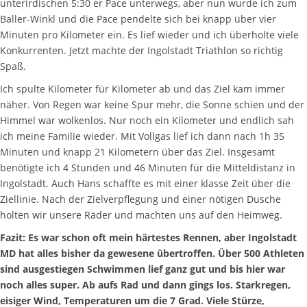
unterirdischen 5:30 er Pace unterwegs, aber nun wurde ich zum
Baller-Winkl und die Pace pendelte sich bei knapp über vier
Minuten pro Kilometer ein. Es lief wieder und ich überholte viele
Konkurrenten. Jetzt machte der Ingolstadt Triathlon so richtig
Spaß.
Ich spulte Kilometer für Kilometer ab und das Ziel kam immer
näher. Von Regen war keine Spur mehr, die Sonne schien und der
Himmel war wolkenlos. Nur noch ein Kilometer und endlich sah
ich meine Familie wieder. Mit Vollgas lief ich dann nach 1h 35
Minuten und knapp 21 Kilometern über das Ziel. Insgesamt
benötigte ich 4 Stunden und 46 Minuten für die Mitteldistanz in
Ingolstadt. Auch Hans schaffte es mit einer klasse Zeit über die
Ziellinie. Nach der Zielverpflegung und einer nötigen Dusche
holten wir unsere Räder und machten uns auf den Heimweg.
Fazit: Es war schon oft mein härtestes Rennen, aber Ingolstadt
MD hat alles bisher da gewesene übertroffen. Über 500 Athleten
sind ausgestiegen Schwimmen lief ganz gut und bis hier war
noch alles super. Ab aufs Rad und dann gings los. Starkregen,
eisiger Wind, Temperaturen um die 7 Grad. Viele Stürze,